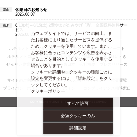
休館日のお知らせ
郡山
2026.08.07
8/13(木)～8/15(土) 2階やまがたみやげ「彩」 全国送料無料サー
山形
ビス
当ウェブサイトでは、サービスの向上、ま
2026.08.07
たお客様により適したサービスを提供する
ため、クッキーを使用しています。また、
ホテルメトロポリタン仙台
ホテルメトロポリタン仙台イースト
お客様に合ったコンテンツや広告を表示さ
ホテルメトロポリタン山形
ホテルメッツ福島
ホテルB4Tいわき
せることを目的としてクッキーを使用する
せんだい農業園芸センター
JR東日本
会社概要
プレスリリース
場合があります。
クッキーの詳細や、クッキーの種類ごとに
S-PAL採用情報
設定を変更するには、「詳細設定」をクリ
サイトのご利用について
ソーシャルメディアポリシー
推奨環境
ックしてください。
プライバシーポリシー
クッキーポリシー
コンプライアンス相談窓口
クッキーポリシー
COPYRIGHT © 2026 S-PAL ALL RIGHTS RESERVED.
すべて許可
必須クッキーのみ
詳細設定