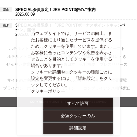
SPECIAL会員限定！JRE POINT3倍のご案内
郡山
2026.08.09
SPECIAL会員限定！「JRE POINTボーナスポイントキャンペ
山形
ーン」開催
当ウェブサイトでは、サービスの向上、ま
2026.08.08
たお客様により適したサービスを提供する
ため、クッキーを使用しています。また、
ホテルメトロポリタン仙台
ホテルメトロポリタン仙台イースト
お客様に合ったコンテンツや広告を表示さ
ホテルメトロポリタン山形
ホテルメッツ福島
ホテルB4Tいわき
せることを目的としてクッキーを使用する
せんだい農業園芸センター
JR東日本
会社概要
プレスリリース
場合があります。
クッキーの詳細や、クッキーの種類ごとに
S-PAL採用情報
設定を変更するには、「詳細設定」をクリ
サイトのご利用について
ソーシャルメディアポリシー
推奨環境
ックしてください。
プライバシーポリシー
クッキーポリシー
コンプライアンス相談窓口
クッキーポリシー
COPYRIGHT © 2026 S-PAL ALL RIGHTS RESERVED.
すべて許可
必須クッキーのみ
詳細設定