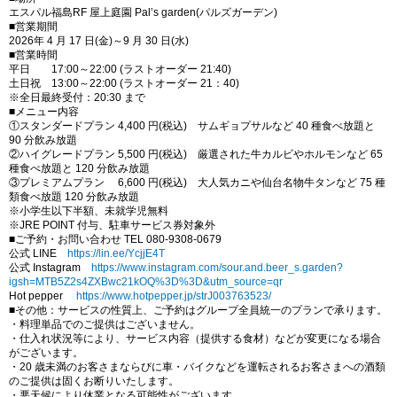
エスパル福島RF 屋上庭園 Pal’s garden(パルズガーデン)
■営業期間
2026年 4 月 17 日(金)～9 月 30 日(水)
■営業時間
平日 17:00～22:00 (ラストオーダー 21:40)
土日祝 13:00～22:00 (ラストオーダー 21：40)
※全日最終受付：20:30 まで
■メニュー内容
①スタンダードプラン 4,400 円(税込) サムギョプサルなど 40 種食べ放題と
90 分飲み放題
②ハイグレードプラン 5,500 円(税込) 厳選された牛カルビやホルモンなど 65
種食べ放題と 120 分飲み放題
③プレミアムプラン 6,600 円(税込) 大人気カニや仙台名物牛タンなど 75 種
類食べ放題 120 分飲み放題
※小学生以下半額、未就学児無料
※JRE POINT 付与、駐車サービス券対象外
■ご予約・お問い合わせ TEL 080-9308-0679
公式 LINE
https://lin.ee/YcjjE4T
公式 Instagram
https://www.instagram.com/sour.and.beer_s.garden?
igsh=MTB5Z2s4ZXBwc21kOQ%3D%3D&utm_source=qr
Hot pepper
https://www.hotpepper.jp/strJ003763523/
■その他：サービスの性質上、ご予約はグループ全員統一のプランで承ります。
・料理単品でのご提供はございません。
・仕入れ状況等により、サービス内容（提供する食材）などが変更になる場合
がございます。
・20 歳未満のお客さまならびに車・バイクなどを運転されるお客さまへの酒類
のご提供は固くお断りいたします。
・悪天候により休業となる可能性がございます。