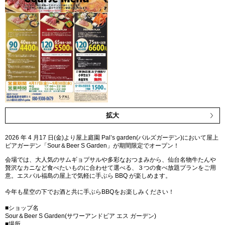
拡大
2026 年 4 月17 日(金)より屋上庭園 Pal’s garden(パルズガーデン)において屋上
ビアガーデン「Sour＆Beer S Garden」が期間限定でオープン！
会場では、大人気のサムギョプサルや多彩なおつまみから、仙台名物牛たんや
贅沢なカニなど食べたいものに合わせて選べる、３つの食べ放題プランをご用
意。エスパル福島の屋上で気軽に手ぶら BBQ が楽しめます。
今年も星空の下でお酒と共に手ぶらBBQをお楽しみください！
■ショップ名
Sour＆Beer S Garden(サワーアンドビア エス ガーデン)
■場所