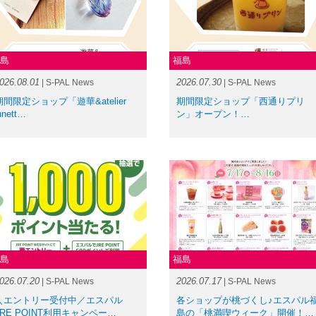
島
福島
026.08.01
2026.07.30
| S-PAL News
| S-PAL News
期間限定ショップ「遊華&atelier
期間限定ショップ「西通りプリ
unett…
ン」オープン！…
島
福島
026.07.20
2026.07.17
| S-PAL News
| S-PAL News
＼エントリー受付中／エスパル
各ショップが桃づくし♪エスパル
JRE POINT利用キャンペー…
島の「桃満喫ウィーク」開催！…