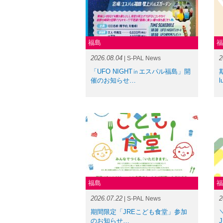
福島
福
2026.08.04
2
| S-PAL News
「UFO NIGHT㏌エスパル福島」開
催のお知らせ…
l
福島
福
2026.07.22
2
| S-PAL News
期間限定「JREこども食堂」参加
のお知らせ…