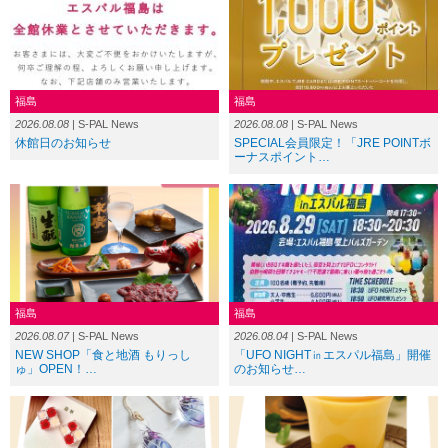
福島
福島
2026.08.08
| S-PAL News
2026.08.08
| S-PAL News
休館日のお知らせ
SPECIAL会員限定！「JRE POINTボ
ーナスポイント…
福島
福島
2026.08.07
| S-PAL News
2026.08.04
| S-PAL News
NEW SHOP「食と地酒 もりっし
「UFO NIGHT㏌エスパル福島」開催
ゅ」OPEN！…
のお知らせ…