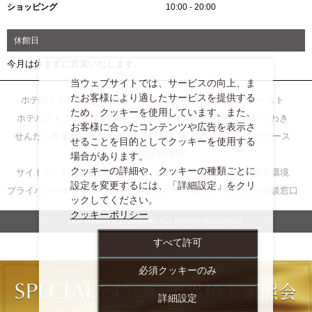
ショッピング
10:00 - 20:00
休館日
今月は休まずに営業いたします。
当ウェブサイトでは、サービスの向上、ま
たお客様により適したサービスを提供する
ホテルメトロポリタン仙台
ホテルメトロポリタン仙台イースト
ため、クッキーを使用しています。また、
ホテルメトロポリタン山形
ホテルメッツ福島
ホテルB4Tいわき
お客様に合ったコンテンツや広告を表示さ
せんだい農業園芸センター
JR東日本
会社概要
プレスリリース
せることを目的としてクッキーを使用する
S-PAL採用情報
場合があります。
クッキーの詳細や、クッキーの種類ごとに
サイトのご利用について
ソーシャルメディアポリシー
推奨環境
設定を変更するには、「詳細設定」をクリ
プライバシーポリシー
クッキーポリシー
コンプライアンス相談窓口
ックしてください。
クッキーポリシー
COPYRIGHT © 2026 S-PAL ALL RIGHTS RESERVED.
すべて許可
必須クッキーのみ
詳細設定