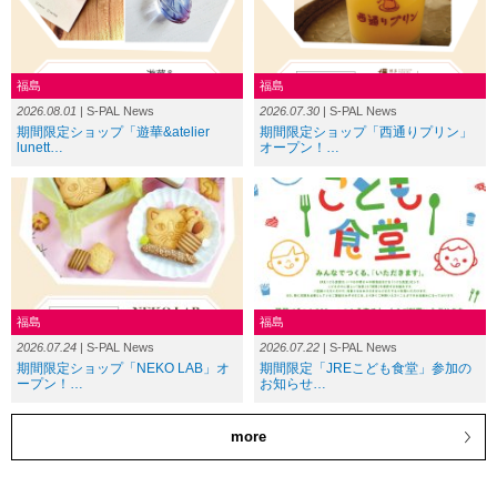
福島
福島
2026.08.01
| S-PAL News
2026.07.30
| S-PAL News
期間限定ショップ「遊華&atelier
期間限定ショップ「西通りプリン」
lunett…
オープン！…
福島
福島
2026.07.24
| S-PAL News
2026.07.22
| S-PAL News
期間限定ショップ「NEKO LAB」オ
期間限定「JREこども食堂」参加の
ープン！…
お知らせ…
more