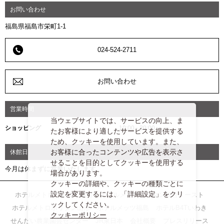
お問い合わせ
福島県福島市栄町1-1
024-524-2711
お問い合わせ
営業時間
当ウェブサイトでは、サービスの向上、ま
ショッピング
10:00 - 20:00
たお客様により適したサービスを提供する
ため、クッキーを使用しています。また、
お客様に合ったコンテンツや広告を表示さ
休館日
せることを目的としてクッキーを使用する
今月は休まずに営業いたします。
場合があります。
クッキーの詳細や、クッキーの種類ごとに
設定を変更するには、「詳細設定」をクリ
ホテルメトロポリタン仙台
ホテルメトロポリタン仙台イースト
ックしてください。
ホテルメトロポリタン山形
ホテルメッツ福島
ホテルB4Tいわき
クッキーポリシー
せんだい農業園芸センター
JR東日本
会社概要
プレスリリース