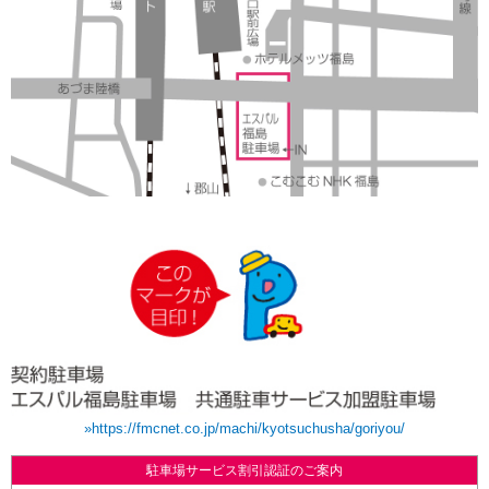
»https://fmcnet.co.jp/machi/kyotsuchusha/goriyou/
駐車場サービス割引認証のご案内