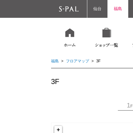
仙台
福島
福島
>
フロアマップ
> 3F
3F
1
F
+