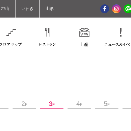
郡山
いわき
山形
2
3
4
5
F
F
F
F