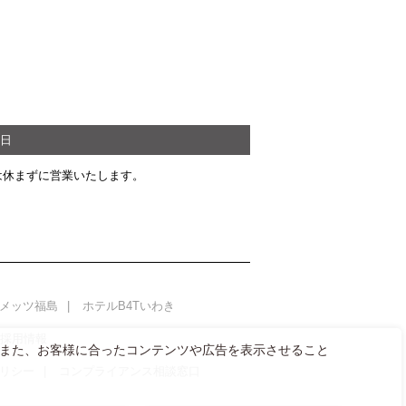
日
は休まずに営業いたします。
メッツ福島
ホテルB4Tいわき
AL採用情報
また、お客様に合ったコンテンツや広告を表示させること
リシー
コンプライアンス相談窓口