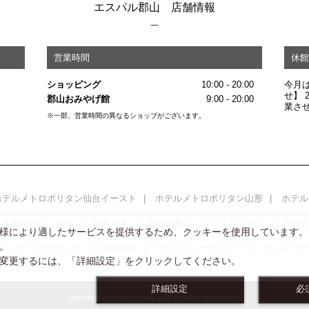
エスパル郡山 店舗情報
営業時間
休館
ショッピング
10:00 - 20:00
今月
せ】 
郡山おみやげ館
9:00 - 20:00
業さ
※一部、営業時間の異なるショップがございます。
ホテルメトロポリタン仙台イースト
ホテルメトロポリタン山形
ホテル
い農業園芸センター
JR東日本
会社概要
プレスリリース
S-P
様により適したサービスを提供するため、クッキーを使用しています。
。
ャルメディアポリシー
推奨環境
プライバシーポリシー
クッキーポ
変更するには、「詳細設定」をクリックしてください。
詳細設定
必
COPYRIGHT © 2026 S-PAL ALL RIGHTS RESERVED.