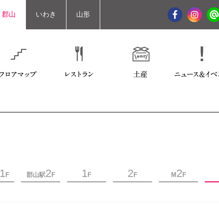
郡山
いわき
山形
1
2
1
2
2
F
郡山駅
F
F
F
M
F