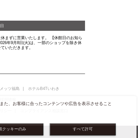
日
は休まずに営業いたします。 【休館日のお知ら
2026年9月8日(火)は、一部のショップを除き休
せていただきます。
メッツ福島
ホテルB4Tいわき
AL採用情報
また、お客様に合ったコンテンツや広告を表示させること
リシー
コンプライアンス相談窓口
須クッキーのみ
すべて許可