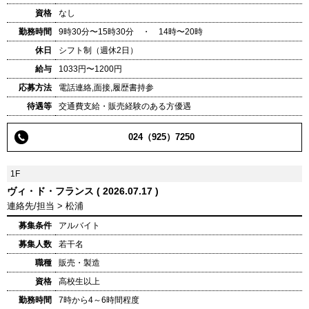
資格
なし
勤務時間
9時30分〜15時30分 ・ 14時〜20時
休日
シフト制（週休2日）
給与
1033円〜1200円
応募方法
電話連絡,面接,履歴書持参
待遇等
交通費支給・販売経験のある方優遇
024（925）7250
1F
ヴィ・ド・フランス ( 2026.07.17 )
連絡先/担当 > 松浦
募集条件
アルバイト
募集人数
若干名
職種
販売・製造
資格
高校生以上
勤務時間
7時から4～6時間程度