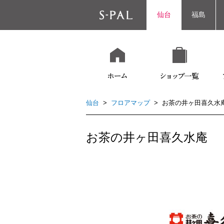
仙台
福島
仙台
>
フロアマップ
> お茶の井ヶ田喜久水
お茶の井ヶ田喜久水庵