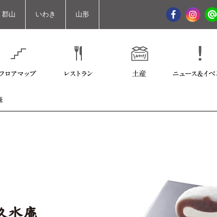
郡山
いわき
山形
庵