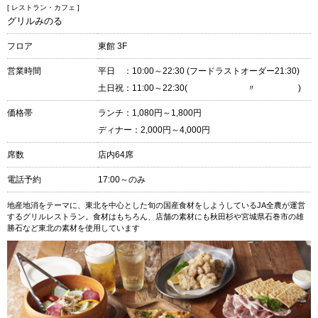
[ レストラン・カフェ ]
グリルみのる
フロア
東館 3F
営業時間
平日 ：10:00～22:30 (フードラストオーダー21:30)
土日祝：11:00～22:30( 〃 )
価格帯
ランチ：1,080円～1,800円
ディナー：2,000円～4,000円
席数
店内64席
電話予約
17:00～のみ
地産地消をテーマに、東北を中心とした旬の国産食材をしようしているJA全農が運営
するグリルレストラン。食材はもちろん、店舗の素材にも秋田杉や宮城県石巻市の雄
勝石など東北の素材を使用しています