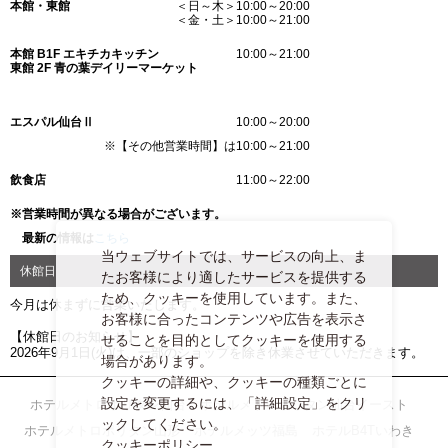
本館・東館
＜日～木＞10:00～20:00
＜金・土＞10:00～21:00
本館 B1F エキチカキッチン
10:00～21:00
東館 2F 青の葉デイリーマーケット
エスパル仙台Ⅱ
10:00～20:00
※【その他営業時間】は10:00～21:00
飲食店
11:00～22:00
※営業時間が異なる場合がございます。
最新の情報は
こちら
当ウェブサイトでは、サービスの向上、ま
休館日
たお客様により適したサービスを提供する
ため、クッキーを使用しています。また、
今月は休まずに営業いたします。
お客様に合ったコンテンツや広告を表示さ
【休館日のお知らせ】
せることを目的としてクッキーを使用する
2026年9月1日(火)は、一部のショップを除き休業させていただきます。
場合があります。
クッキーの詳細や、クッキーの種類ごとに
設定を変更するには、「詳細設定」をクリ
ホテルメトロポリタン仙台
ホテルメトロポリタン仙台イースト
ックしてください。
ホテルメトロポリタン山形
ホテルメッツ福島
ホテルB4Tいわき
クッキーポリシー