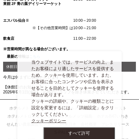
東館 2F 青の葉デイリーマーケット
エスパル仙台Ⅱ
10:00～20:00
※【その他営業時間】は10:00～21:00
飲食店
11:00～22:00
※営業時間が異なる場合がございます。
最新の情報は
こちら
当ウェブサイトでは、サービスの向上、ま
休館日
たお客様により適したサービスを提供する
ため、クッキーを使用しています。また、
今月は休まずに営業いたします。
お客様に合ったコンテンツや広告を表示さ
【休館日のお知らせ】
せることを目的としてクッキーを使用する
2026年9月1日(火)は、一部のショップを除き休業させていただきます。
場合があります。
クッキーの詳細や、クッキーの種類ごとに
設定を変更するには、「詳細設定」をクリ
ホテルメトロポリタン仙台
ホテルメトロポリタン仙台イースト
ックしてください。
ホテルメトロポリタン山形
ホテルメッツ福島
ホテルB4Tいわき
クッキーポリシー
せんだい農業園芸センター
JR東日本
会社概要
プレスリリース
S-PAL採用情報
すべて許可