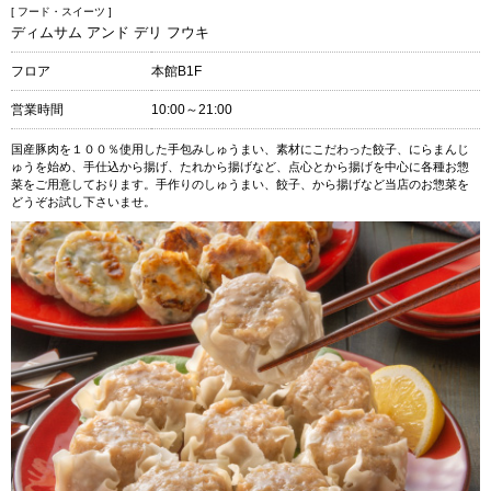
[ フード・スイーツ ]
ディムサム アンド デリ フウキ
フロア
本館B1F
営業時間
10:00～21:00
国産豚肉を１００％使用した手包みしゅうまい、素材にこだわった餃子、にらまんじ
ゅうを始め、手仕込から揚げ、たれから揚げなど、点心とから揚げを中心に各種お惣
菜をご用意しております。手作りのしゅうまい、餃子、から揚げなど当店のお惣菜を
どうぞお試し下さいませ。