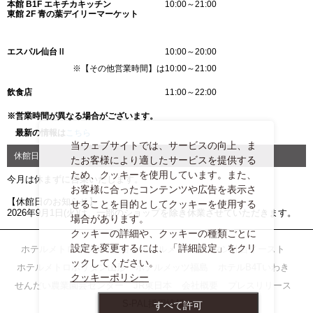
本館 B1F エキチカキッチン
10:00～21:00
東館 2F 青の葉デイリーマーケット
エスパル仙台Ⅱ
10:00～20:00
※【その他営業時間】は10:00～21:00
飲食店
11:00～22:00
※営業時間が異なる場合がございます。
最新の情報は
こちら
当ウェブサイトでは、サービスの向上、ま
休館日
たお客様により適したサービスを提供する
ため、クッキーを使用しています。また、
今月は休まずに営業いたします。
お客様に合ったコンテンツや広告を表示さ
【休館日のお知らせ】
せることを目的としてクッキーを使用する
2026年9月1日(火)は、一部のショップを除き休業させていただきます。
場合があります。
クッキーの詳細や、クッキーの種類ごとに
設定を変更するには、「詳細設定」をクリ
ホテルメトロポリタン仙台
ホテルメトロポリタン仙台イースト
ックしてください。
ホテルメトロポリタン山形
ホテルメッツ福島
ホテルB4Tいわき
クッキーポリシー
せんだい農業園芸センター
JR東日本
会社概要
プレスリリース
S-PAL採用情報
すべて許可