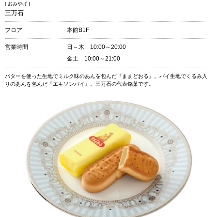
[ おみやげ ]
三万石
フロア
本館B1F
営業時間
日～木 10:00～20:00
金土 10:00～21:00
バターを使った生地でミルク味のあんを包んだ『ままどおる』。パイ生地でくるみ入
りのあんを包んだ『エキソンパイ』。三万石の代表銘菓です。