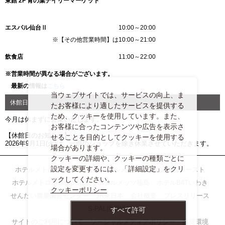
東館 2F 青の葉デイリーマーケット
エスパル仙台Ⅱ
10:00～20:00
※【その他営業時間】は10:00～21:00
飲食店
11:00～22:00
※営業時間が異なる場合がございます。
最新の情報は
こちら
当ウェブサイトでは、サービスの向上、ま
休館日
たお客様により適したサービスを提供する
ため、クッキーを使用しています。また、
今月は休まずに営業いたします。
お客様に合ったコンテンツや広告を表示さ
【休館日のお知らせ】
せることを目的としてクッキーを使用する
2026年9月1日(火)は、一部のショップを除き休業させていただきます。
場合があります。
クッキーの詳細や、クッキーの種類ごとに
設定を変更するには、「詳細設定」をクリ
ホテルメトロポリタン仙台
ホテルメトロポリタン仙台イースト
ックしてください。
ホテルメトロポリタン山形
ホテルメッツ福島
ホテルB4Tいわき
クッキーポリシー
せんだい農業園芸センター
JR東日本
会社概要
プレスリリース
S-PAL採用情報
すべて許可
サイトのご利用について
ソーシャルメディアポリシー
推奨環境