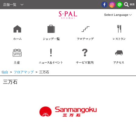
店舗一覧
仙台
>
フロアマップ
> 三万石
三万石