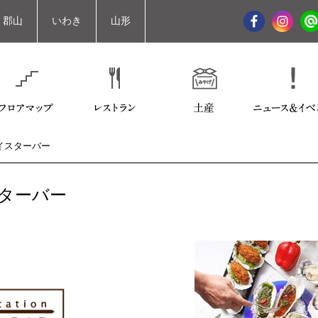
郡山
いわき
山形
イスターバー
ターバー