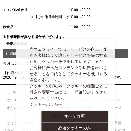
エスパル仙台Ⅱ
10:00～20:00
※【その他営業時間】は10:00～21:00
飲食店
11:00～22:00
※営業時間が異なる場合がございます。
最新の情報は
こちら
当ウェブサイトでは、サービスの向上、ま
休館日
たお客様により適したサービスを提供する
ため、クッキーを使用しています。また、
今月は休まずに営業いたします。
お客様に合ったコンテンツや広告を表示さ
【休館日のお知らせ】
せることを目的としてクッキーを使用する
2026年9月1日(火)は、一部のショップを除き休業させていただきます。
場合があります。
クッキーの詳細や、クッキーの種類ごとに
設定を変更するには、「詳細設定」をクリ
ホテルメトロポリタン仙台
ホテルメトロポリタン仙台イースト
ックしてください。
ホテルメトロポリタン山形
ホテルメッツ福島
ホテルB4Tいわき
クッキーポリシー
せんだい農業園芸センター
JR東日本
会社概要
プレスリリース
S-PAL採用情報
すべて許可
サイトのご利用について
ソーシャルメディアポリシー
推奨環境
必須クッキーのみ
プライバシーポリシー
クッキーポリシー
コンプライアンス相談窓口