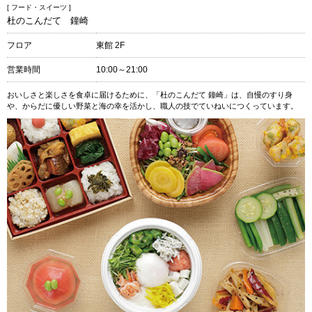
[ フード・スイーツ ]
杜のこんだて 鐘崎
フロア
東館 2F
営業時間
10:00～21:00
おいしさと楽しさを食卓に届けるために、「杜のこんだて 鐘崎」は、自慢のすり身
や、からだに優しい野菜と海の幸を活かし、職人の技でていねいにつくっています。