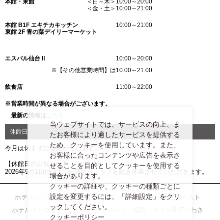
本館・東館
＜日～木＞10:00～20:00
＜金・土＞10:00～21:00
本館 B1F エキチカキッチン
10:00～21:00
東館 2F 青の葉デイリーマーケット
エスパル仙台Ⅱ
10:00～20:00
※【その他営業時間】は10:00～21:00
飲食店
11:00～22:00
※営業時間が異なる場合がございます。
最新の情報は
こちら
当ウェブサイトでは、サービスの向上、ま
休館日
たお客様により適したサービスを提供する
ため、クッキーを使用しています。また、
今月は休まずに営業いたします。
お客様に合ったコンテンツや広告を表示さ
【休館日のお知らせ】
せることを目的としてクッキーを使用する
2026年9月1日(火)は、一部のショップを除き休業させていただきます。
場合があります。
クッキーの詳細や、クッキーの種類ごとに
設定を変更するには、「詳細設定」をクリ
ホテルメトロポリタン仙台
ホテルメトロポリタン仙台イースト
ックしてください。
ホテルメトロポリタン山形
ホテルメッツ福島
ホテルB4Tいわき
クッキーポリシー