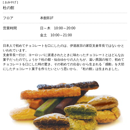
[ おみやげ ]
杜の館
フロア
本館B1F
営業時間
日～木 10:00～20:00
金土 10:00～21:00
日本人で初めてチョコレートを口にしたのは、伊達政宗の家臣支倉常長ではないかと
いわれています。
支倉常長一行が、ヨーロッパに派遣されたときに味わったチョコレートとはどんなお
菓子だったのでしょうか？杜の都・仙台ゆかりの人たちが、遠い異国の地で、初めて
チョコレートを口にした時の驚き。その初めての出会いから生まれる「感動」を大切
にしたチョコレート菓子を作りたいという思いから、『杜の館』は生まれました。