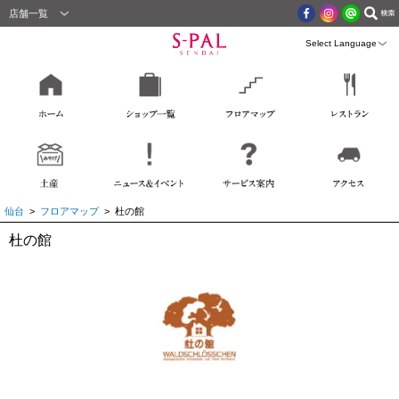
店舗一覧
仙台
>
フロアマップ
> 杜の館
杜の館