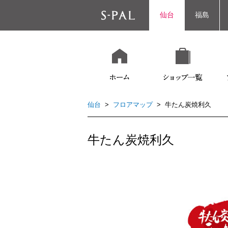
仙台
福島
仙台
>
フロアマップ
> 牛たん炭焼利久
牛たん炭焼利久