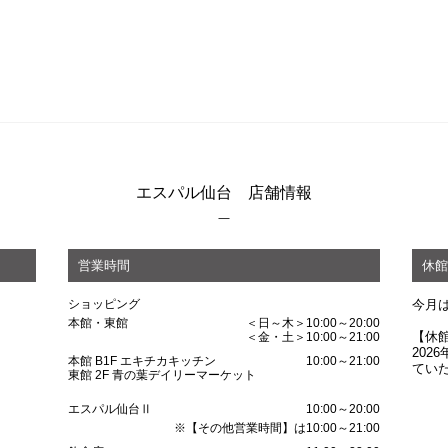
エスパル仙台 店舗情報
営業時間
休館
ショッピング
今月
本館・東館
＜日～木＞10:00～20:00
【休
＜金・土＞10:00～21:00
202
本館 B1F エキチカキッチン
10:00～21:00
てい
東館 2F 青の葉デイリーマーケット
エスパル仙台Ⅱ
10:00～20:00
※【その他営業時間】は10:00～21:00