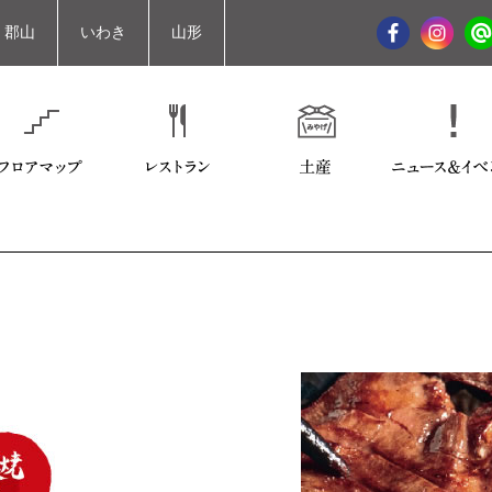
郡山
いわき
山形