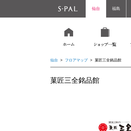
仙台
福島
仙台
>
フロアマップ
> 菓匠三全銘品館
菓匠三全銘品館