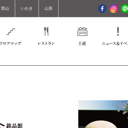
郡山
いわき
山形