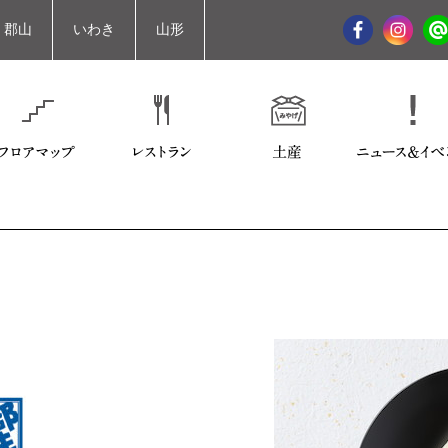
郡山
いわき
山形