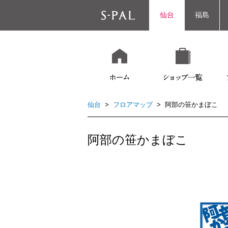
仙台
福島
仙台
>
フロアマップ
> 阿部の笹かまぼこ
阿部の笹かまぼこ