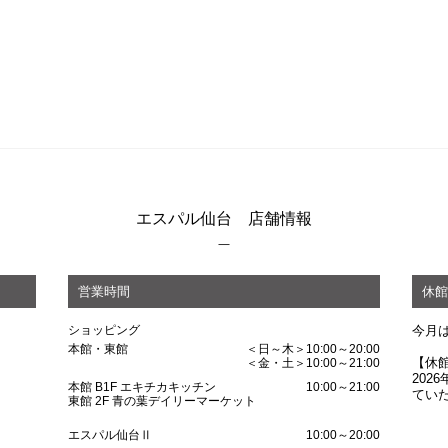
エスパル仙台 店舗情報
営業時間
休館
ショッピング
今月
本館・東館
＜日～木＞10:00～20:00
【休
＜金・土＞10:00～21:00
202
本館 B1F エキチカキッチン
10:00～21:00
てい
東館 2F 青の葉デイリーマーケット
エスパル仙台Ⅱ
10:00～20:00