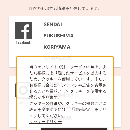
各館のSNSでも情報を配信しています。
▶
SENDAI
▶
FUKUSHIMA
facebook
▶
KORIYAMA
▶
YAMAGATA
当ウェブサイトでは、サービスの向上、ま
たお客様により適したサービスを提供する
ため、クッキーを使用しています。また、
▶
SENDAI
お客様に合ったコンテンツや広告を表示さ
せることを目的としてクッキーを使用する
▶
FUKUSHIMA
場合があります。
Instagram
クッキーの詳細や、クッキーの種類ごとに
▶
KORIYAMA
設定を変更するには、「詳細設定」をクリ
ックしてください。
▶
YAMAGATA
クッキーポリシー