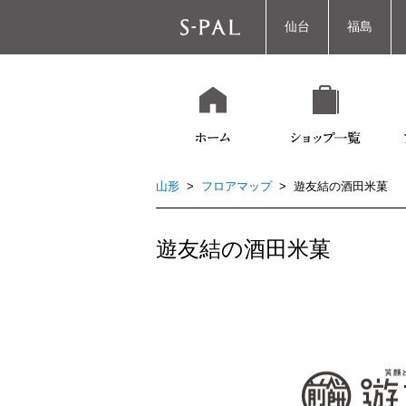
仙台
福島
山形
>
フロアマップ
> 遊友結の酒田米菓
遊友結の酒田米菓