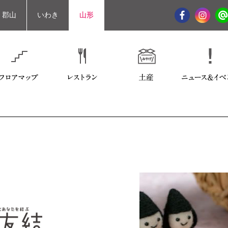
郡山
いわき
山形