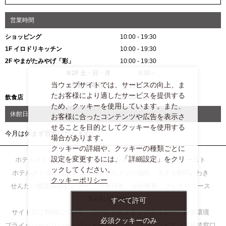
営業時間
ショッピング
10:00 - 19:30
1F イロドリキッチン
10:00 - 19:30
2F やまがたみやげ「彩」
10:00 - 19:30
※2F 土・日・月
9:30～
当ウェブサイトでは、サービスの向上、ま
※全館 日曜日
19:00閉店
たお客様により適したサービスを提供する
飲食店
11:00 - 21:00
ため、クッキーを使用しています。また、
休館日
お客様に合ったコンテンツや広告を表示さ
せることを目的としてクッキーを使用する
今月は休まず営業いたします。
場合があります。
クッキーの詳細や、クッキーの種類ごとに
設定を変更するには、「詳細設定」をクリ
ホテルメトロポリタン仙台
ホテルメトロポリタン仙台イースト
ックしてください。
ホテルメトロポリタン山形
ホテルメッツ福島
ホテルB4Tいわき
クッキーポリシー
せんだい農業園芸センター
JR東日本
会社概要
プレスリリース
S-PAL採用情報
すべて許可
サイトのご利用について
ソーシャルメディアポリシー
推奨環境
必須クッキーのみ
プライバシーポリシー
クッキーポリシー
コンプライアンス相談窓口