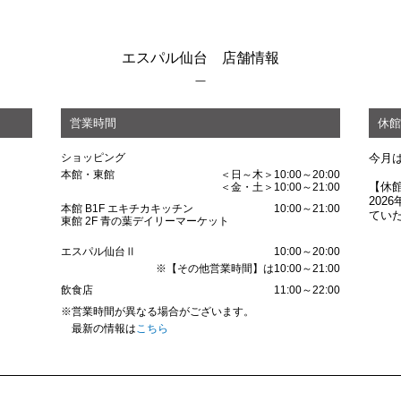
エスパル仙台 店舗情報
営業時間
休館
ショッピング
今月
本館・東館
＜日～木＞10:00～20:00
【休
＜金・土＞10:00～21:00
202
本館 B1F エキチカキッチン
10:00～21:00
てい
東館 2F 青の葉デイリーマーケット
エスパル仙台Ⅱ
10:00～20:00
※【その他営業時間】は10:00～21:00
飲食店
11:00～22:00
※営業時間が異なる場合がございます。
最新の情報は
こちら