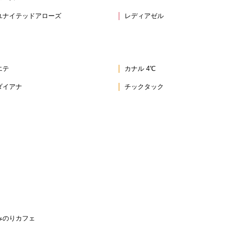
ユナイテッドアローズ
レディアゼル
エテ
カナル 4℃
ダイアナ
チックタック
みのりカフェ