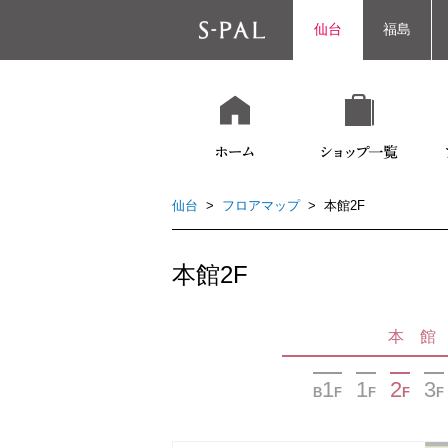
仙台
福島
仙台
>
フロアマップ
> 本館2F
本館2F
本 館
1
1
2
3
B
F
F
F
F