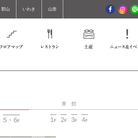
郡山
いわき
山形
東 館
1
2
3
4
5・6
F
F
F
F
F