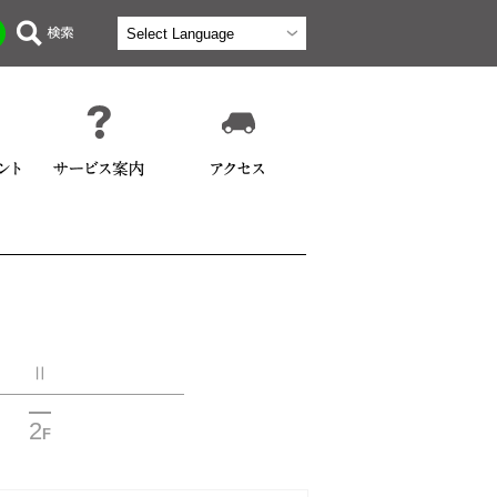
Ⅱ
2
F