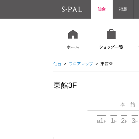
仙台
福島
仙台
>
フロアマップ
> 東館3F
東館3F
本 館
1
1
2
3
B
F
F
F
F