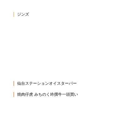
ジンズ
仙台ステーションオイスターバー
焼肉仔虎 みちのく吟撰牛一頭買い