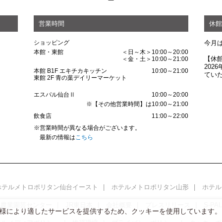
営業時間
休館
ショッピング
今月
本館・東館
＜日～木＞10:00～20:00
【休
＜金・土＞10:00～21:00
202
本館 B1F エキチカキッチン
10:00～21:00
てい
東館 2F 青の葉デイリーマーケット
エスパル仙台Ⅱ
10:00～20:00
※【その他営業時間】は10:00～21:00
飲食店
11:00～22:00
※営業時間が異なる場合がございます。
最新の情報は
こちら
ホテルメトロポリタン仙台イースト
ホテルメトロポリタン山形
ホテル
い農業園芸センター
JR東日本
会社概要
プレスリリース
S-P
様により適したサービスを提供するため、クッキーを使用しています。
。