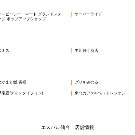
エ－ビーシー・マート グランドステ
オーバーライド
ージ ポップアップショップ
スミス
中川政七商店
大かまど飯 寅福
グリルみのる
鼎泰豊(ディンタイフォン)
東北カフェ&バル トレジオン
エスパル仙台 店舗情報