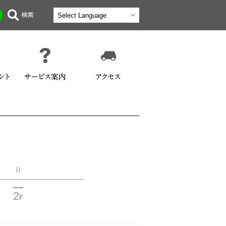
Ⅱ
2
F