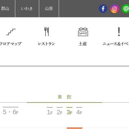
郡山
いわき
山形
東 館
5・6
1
2
3
4
F
F
F
F
F